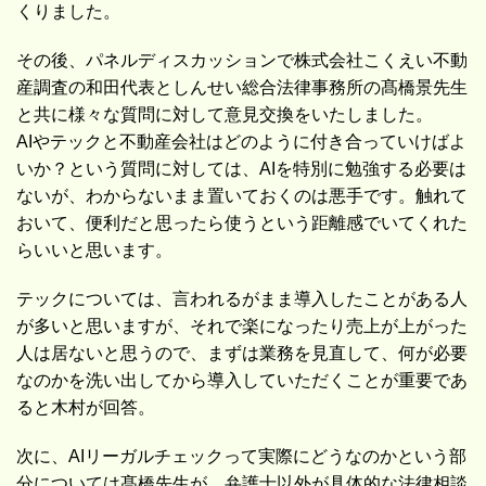
くりました。
その後、パネルディスカッションで株式会社こくえい不動
産調査の和田代表としんせい総合法律事務所の髙橋景先生
と共に様々な質問に対して意見交換をいたしました。
AIやテックと不動産会社はどのように付き合っていけばよ
いか？という質問に対しては、AIを特別に勉強する必要は
ないが、わからないまま置いておくのは悪手です。触れて
おいて、便利だと思ったら使うという距離感でいてくれた
らいいと思います。
テックについては、言われるがまま導入したことがある人
が多いと思いますが、それで楽になったり売上が上がった
人は居ないと思うので、まずは業務を見直して、何が必要
なのかを洗い出してから導入していただくことが重要であ
ると木村が回答。
次に、AIリーガルチェックって実際にどうなのかという部
分については髙橋先生が、弁護士以外が具体的な法律相談