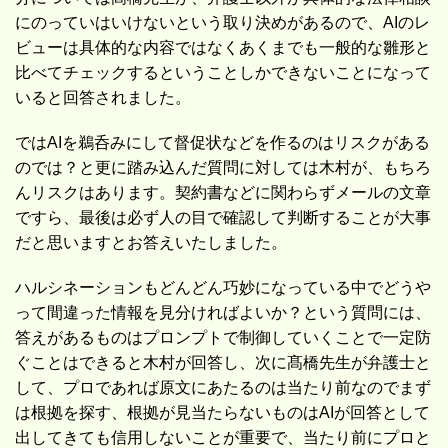
にのっていはいけないという取り決めがあるので、AIのレ
ビューは具体的な内容ではなくあくまでも一般的な雛形と
比べてチェックするということしかできないことになって
いると回答されました。
ではAIを鵜呑みにして督促状などを作るのはリスクがある
のでは？と更に踏み込んだ質問に対しては木村が、もちろ
んリスクはあります。契約書などに関わらずメールの文章
ですら、最後は必ず人の目で確認して判断することが大事
だと思いますとお答えいたしました。
ハルシネーションもどんどん巧妙になっている中でどうや
って間違った情報を見分ければよいか？という質問には、
答えがあるものはプロンプトで制御していくことで一定防
ぐことはできると木村が回答し、次に髙橋先生が弁護士と
して、プロであれば原文にあたるのは当たり前なのでまず
は根拠を探す、根拠が見当たらないものはAIが回答として
出してきても信用しないことが重要で、当たり前にプロと