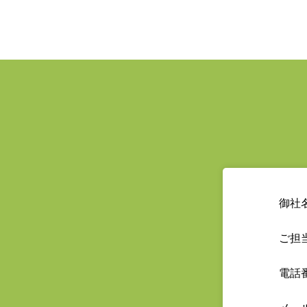
御社
ご担
電話