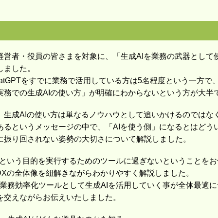
経営者・役員の皆さまを対象に、「生成AIを業務の武器として
しました。
atGPTをすでに業務で活用している方は5名程度という一方
実務での生成AIの使い方」が明確にわからないという方が大半
生成AIの使い方は単なるノウハウとして追いかけるのではなく
あるというメッセージの中で、「AIを使う側」になるとはどう
に振り回されない姿勢の大切さについて解説しました。
Xという目的を実行するためのツールに過ぎないということをお
DXの全体像を紐解きながらわかりやすく解説しました。
の業務効率化ツールとして生成AIを活用していく事が全体最適
を交えながらお伝えいたしました。