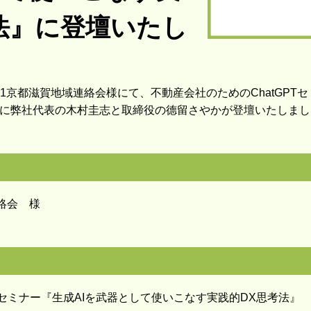
法』に登壇いたし
URY21京都滋賀地域連絡会様にて、不動産会社のためのChatGPT
』に弊社代表の木村圭志と取締役の德留さやかが登壇いたしまし
連絡会 様
PTセミナー『生成AIを武器として使いこなす実践的DX思考法』